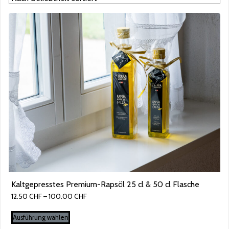
Kaltgepresstes Premium-Rapsöl 25 cl & 50 cl Flasche
Preisspanne:
12.50
CHF
–
100.00
CHF
12.50 CHF
Dieses
bis
Ausführung wählen
Produkt
100.00 CHF