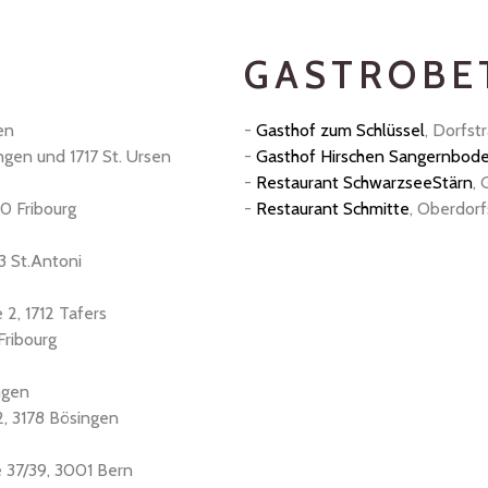
GASTROBE
en
-
Gasthof zum Schlüssel
, Dorfst
ngen und 1717 St. Ursen
-
Gasthof Hirschen Sangernbod
-
Restaurant SchwarzseeStärn
, 
0 Fribourg
-
Restaurant Schmitte
, Oberdor
13 St.Antoni
 2, 1712 Tafers
Fribourg
ingen
 2, 3178 Bösingen
 37/39, 3001 Bern