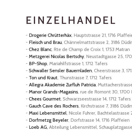
EINZELHANDEL
-
Drogerie Chrütterhäx
, Hauptstrasse 21, 1716 Plaffei
-
Fleisch und Brau
, Chännelmattstrasse 2, 3186 Düdi
-
Chez Blanc
, Rte de Champ de Croix 1, 1753 Matran
-
Metzgerei Nicolas Bertschy
, Neustadtgasse 25, 170
-
BP-Shop
, Mariahilfstrasse 1, 1712 Tafers
-
Schwaller Sensler Bauernladen
, Cheerstrasse 3, 17
-
Ton und Kraut
, Thunstrasse 7, 1712 Tafers
-
Allegra Akademie Zurfluh Patricia
, Muttacherstrasse
-
Manor Grands-Magasins
, rue de Romont 30, 1700 
-
Chees Gourmet
, Schwarzseestrasse 14, 1712 Tafers
-
Gauch Cave des Rochers
, Kirchstrasse 7, 3186 Düd
-
Maxi Lebensmittel
, Nicole Fuhrer, Bachtelastrasse
-
Dorfmetzg Beyeler
, Dorfstrasse 14, 1716 Plaffeien
-
Loeb AG,
Abteilung Lebensmittel, Schauplatzgasse