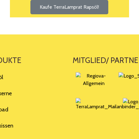
Kaufe TerraLamprat Rapsöl!
DUKTE
MITGLIED/ PARTNE
öl
kerne
bad
issen